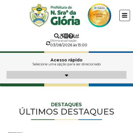
Prefeitura
ir
conteudo
Municipal
de
Última atualização:
Nossa
03/08/2026 às 15:00
Senhora
Acesso rápido
Selecione uma opção para ser direcionado
Secretarias:
da
Glória
Serviços:
DESTAQUES
Transparência:
ÚLTIMOS DESTAQUES