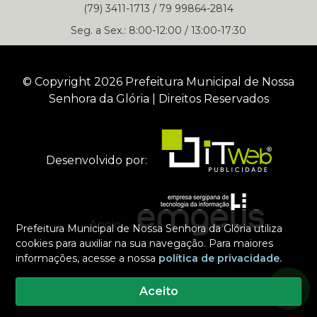
(79) 3411-1713 / 79 99864-2814
Seg. a Sex.: 8:00-12:00 / 13:00-17:30
© Copyright 2026 Prefeitura Municipal de Nossa
Senhora da Glória | Direitos Reservados
Desenvolvido por:
Apoio:
Prefeitura Municipal de Nossa Senhora da Glória utiliza
cookies para auxiliar na sua navegação. Para maiores
informações, acesse a nossa
política de privacidade.
Selecione um dos nossos contatos para iniciar a conversa
Aceito