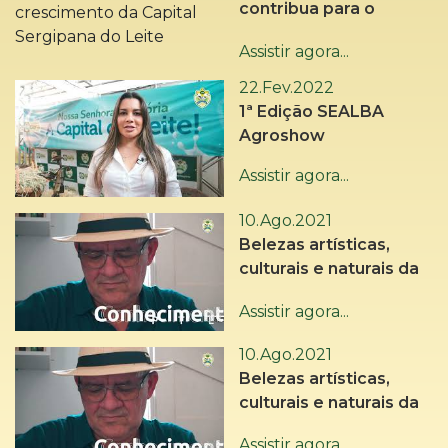
contribua para o
crescimento da Capital
Assistir agora...
Sergipana do Leite
22.Fev.2022
1ª Edição SEALBA
Agroshow
Assistir agora...
10.Ago.2021
Belezas artísticas,
culturais e naturais da
Capital do Sertão
Assistir agora...
10.Ago.2021
Belezas artísticas,
culturais e naturais da
Capital do Sertão
Assistir agora...