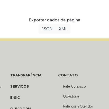
Exportar dados da página
JSON
XML
TRANSPARÊNCIA
CONTATO
s
SERVIÇOS
Fale Conosco
Ouvidoria
E-SIC
Fale com Ouvidor
OUVIDORIA