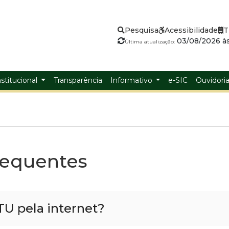
Pesquisa
Acessibilidade
T
03/08/2026 às
Última atualização:
nstitucional
Transparência
Informativo
e-SIC
Ouvidori
requentes
TU pela internet?