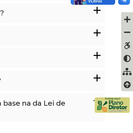
o?
?
 base na da Lei de