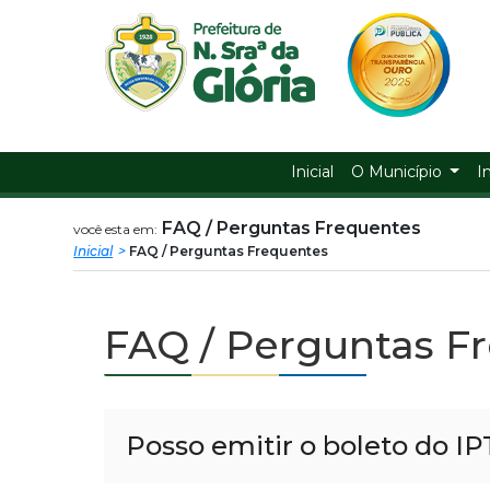
Prefeitura
ir
conteudo
Municipal
de
Nossa
Inicial
O Município
I
Senhora
FAQ / Perguntas Frequentes
você esta em:
Inicial
FAQ / Perguntas Frequentes
da
Glória
FAQ / Perguntas F
Posso emitir o boleto do IP