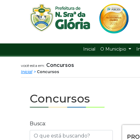
Prefeitura
ir
conteudo
Municipal
de
Nossa
Inicial
O Município
I
Senhora
Concursos
você esta em:
Inicial
Concursos
da
Glória
Concursos
Busca:
PRO