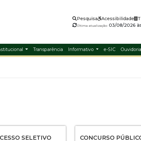
Pesquisa
Acessibilidade
T
03/08/2026 às
Última atualização:
nstitucional
Transparência
Informativo
e-SIC
Ouvidori
CESSO SELETIVO
CONCURSO PÚBLICO