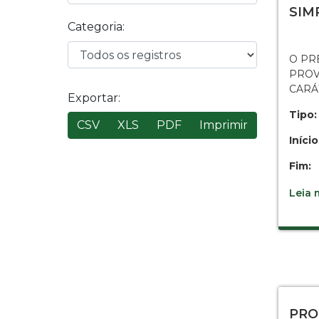
SIM
Categoria:
O PR
PROV
CARÁ
Exportar:
Tipo:
CSV
XLS
PDF
Imprimir
Início
Fim:
Leia m
PRO