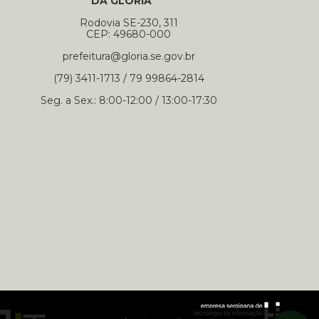
DA GLÓRIA
Rodovia SE-230, 311
CEP: 49680-000
prefeitura@gloria.se.gov.br
(79) 3411-1713 / 79 99864-2814
Seg. a Sex.: 8:00-12:00 / 13:00-17:30