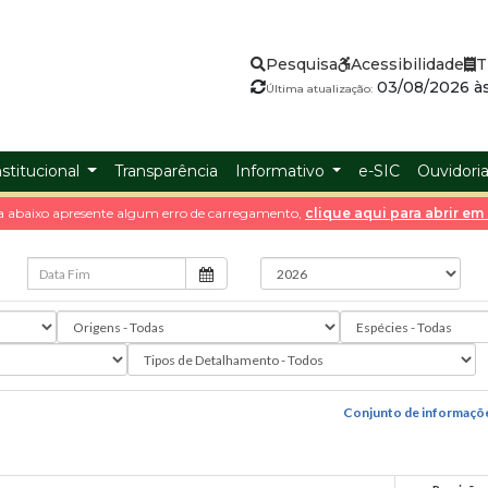
Pesquisa
Acessibilidade
T
03/08/2026 às
Última atualização:
nstitucional
Transparência
Informativo
e-SIC
Ouvidori
a abaixo apresente algum erro de carregamento,
clique aqui para abrir e