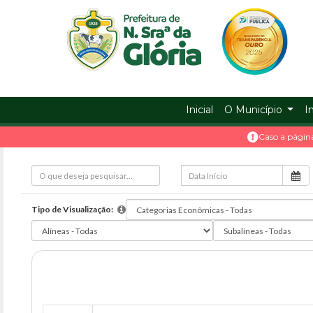
Prefeitura
ir
conteudo
Municipal
de
Nossa
Inicial
O Município
I
Caso a págin
Senhora
da
Glória