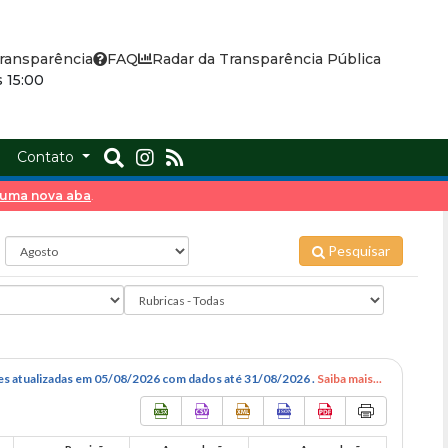
ransparência
FAQ
Radar da Transparência Pública
 15:00
a
Contato
m uma nova aba
.