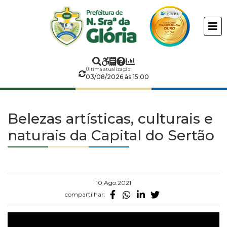
Prefeitura
ir
conteudo
Municipal
de
Última atualização:
Nossa
03/08/2026 às 15:00
Senhora
Belezas artísticas, culturais e
da
naturais da Capital do Sertão
Glória
10.Ago.2021
compartilhar: