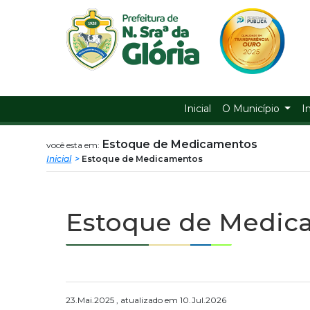
Prefeitura
ir
conteudo
Municipal
de
Nossa
Inicial
O Município
I
Senhora
Estoque de Medicamentos
você esta em:
Inicial
Estoque de Medicamentos
da
Glória
Estoque de Medic
23.Mai.2025 , atualizado em 10.Jul.2026