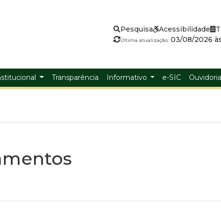
Pesquisa
Acessibilidade
T
03/08/2026 às
Última atualização:
nstitucional
Transparência
Informativo
e-SIC
Ouvidori
amentos