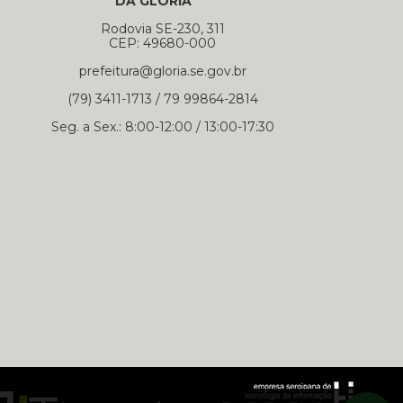
DA GLÓRIA
Rodovia SE-230, 311
CEP: 49680-000
prefeitura@gloria.se.gov.br
(79) 3411-1713 / 79 99864-2814
Seg. a Sex.: 8:00-12:00 / 13:00-17:30