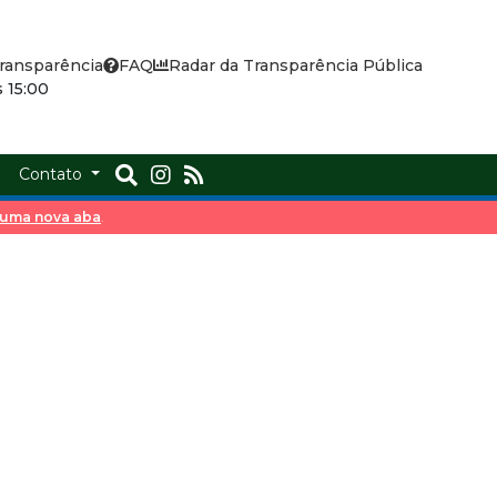
ransparência
FAQ
Radar da Transparência Pública
 15:00
a
Contato
m uma nova aba
.