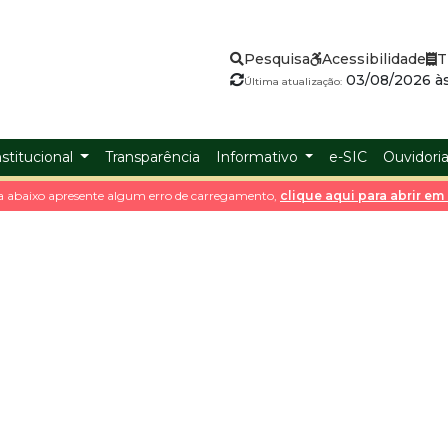
Pesquisa
Acessibilidade
T
03/08/2026 às
Última atualização:
nstitucional
Transparência
Informativo
e-SIC
Ouvidori
a abaixo apresente algum erro de carregamento,
clique aqui para abrir e