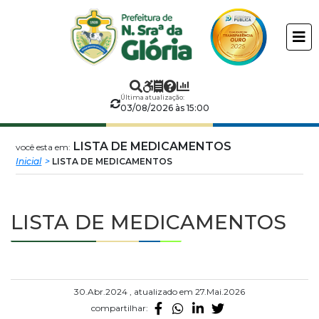
Prefeitura
ir
conteudo
Municipal
de
Última atualização:
Nossa
03/08/2026 às 15:00
Senhora
LISTA DE MEDICAMENTOS
você esta em:
Inicial
LISTA DE MEDICAMENTOS
da
Glória
LISTA DE MEDICAMENTOS
30.Abr.2024 , atualizado em 27.Mai.2026
compartilhar: