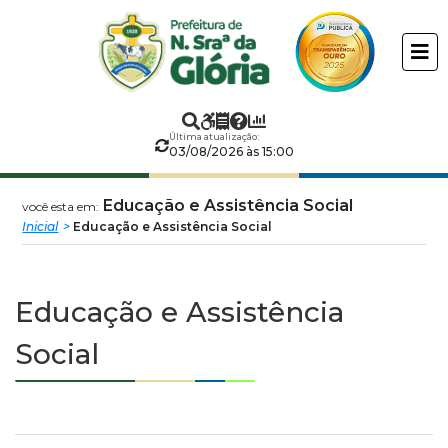
Prefeitura
ir
conteudo
Municipal
de
Última atualização:
Nossa
03/08/2026 às 15:00
Senhora
Educação e Assistência Social
você esta em:
Inicial
Educação e Assistência Social
da
Glória
Educação e Assistência
Social