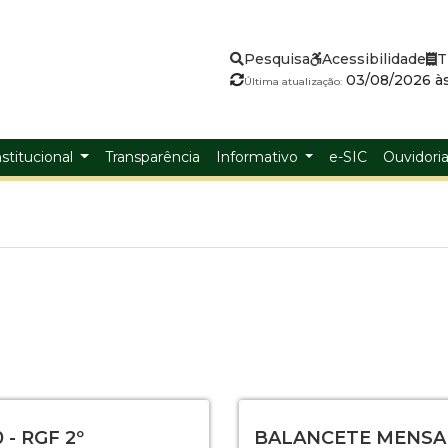
Pesquisa
Acessibilidade
T
03/08/2026 às
Última atualização:
nstitucional
Transparência
Informativo
e-SIC
Ouvidori
 - RGF 2º
BALANCETE MENSA