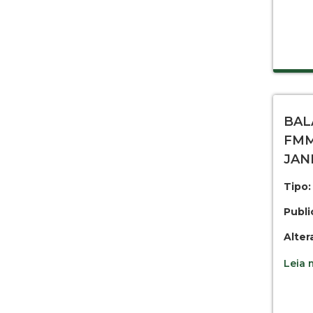
BAL
FMM
JAN
Tipo:
Publi
Alter
Leia m