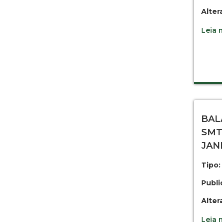
Alter
Leia m
BAL
SMT
JAN
Tipo:
Publi
Alter
Leia m