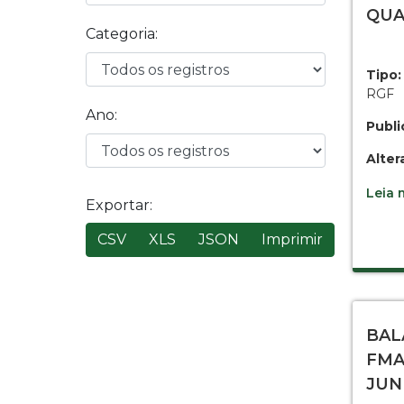
QUA
Categoria:
Tipo:
RGF
Ano:
Publi
Alter
Leia m
Exportar:
CSV
XLS
JSON
Imprimir
BAL
FMA
JUN