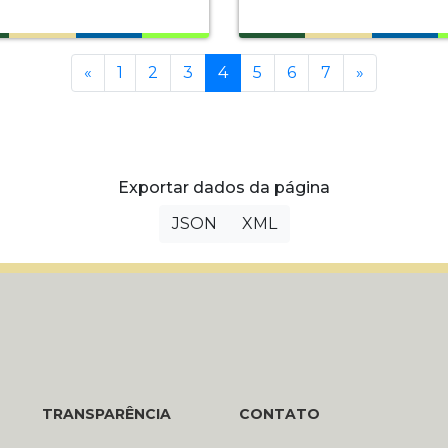
Anterior
(current)
Próxima
«
1
2
3
4
5
6
7
»
Exportar dados da página
JSON
XML
TRANSPARÊNCIA
CONTATO