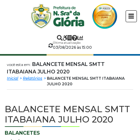
Prefeitura
ir
conteudo
Municipal
de
Última atualização:
Nossa
03/08/2026 às 15:00
Senhora
BALANCETE MENSAL SMTT
você esta em:
ITABAIANA JULHO 2020
da
Inicial
Relatórios
BALANCETE MENSAL SMTT ITABAIANA
JULHO 2020
Glória
BALANCETE MENSAL SMTT
ITABAIANA JULHO 2020
BALANCETES