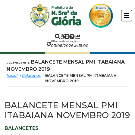
Prefeitura
ir
conteudo
Municipal
de
Última atualização:
Nossa
03/08/2026 às 15:00
Senhora
BALANCETE MENSAL PMI ITABAIANA
você esta em:
NOVEMBRO 2019
da
Inicial
Relatórios
BALANCETE MENSAL PMI ITABAIANA
NOVEMBRO 2019
Glória
BALANCETE MENSAL PMI
ITABAIANA NOVEMBRO 2019
BALANCETES