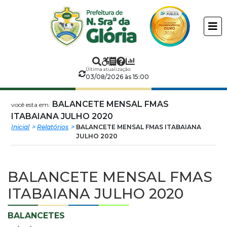
Prefeitura
ir
conteudo
Municipal
de
Última atualização:
Nossa
03/08/2026 às 15:00
Senhora
BALANCETE MENSAL FMAS
você esta em:
ITABAIANA JULHO 2020
da
Inicial
Relatórios
BALANCETE MENSAL FMAS ITABAIANA
JULHO 2020
Glória
BALANCETE MENSAL FMAS
ITABAIANA JULHO 2020
BALANCETES