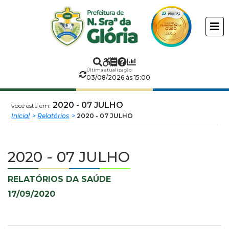
Prefeitura
ir
conteudo
Municipal
de
Última atualização:
Nossa
03/08/2026 às 15:00
Senhora
2020 - 07 JULHO
você esta em:
Inicial
Relatórios
2020 - 07 JULHO
da
Glória
2020 - 07 JULHO
RELATÓRIOS DA SAÚDE
17/09/2020