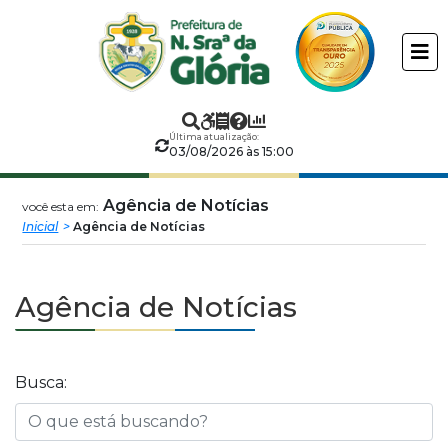
Prefeitura
ir
conteudo
Municipal
de
Última atualização:
Nossa
03/08/2026 às 15:00
Senhora
Agência de Notícias
você esta em:
Inicial
Agência de Notícias
da
Glória
Agência de Notícias
Busca: