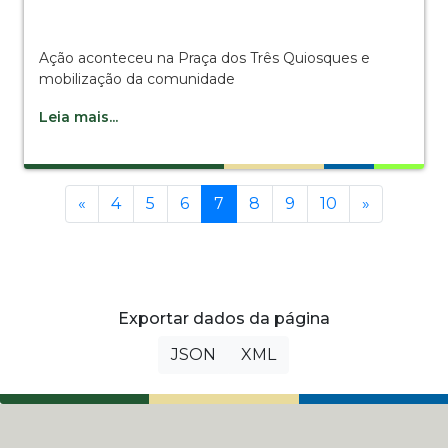
Ação aconteceu na Praça dos Três Quiosques e
mobilização da comunidade
Leia mais...
Anterior
(current)
Próxima
«
4
5
6
7
8
9
10
»
Exportar dados da página
JSON
XML