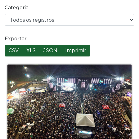
Categoria:
Exportar:
CSV
XLS
JSON
Imprimir