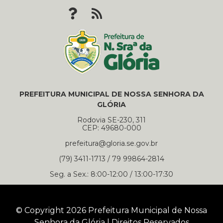
PREFEITURA MUNICIPAL DE NOSSA SENHORA DA
GLÓRIA
Rodovia SE-230, 311
CEP: 49680-000
prefeitura@gloria.se.gov.br
(79) 3411-1713 / 79 99864-2814
Seg. a Sex.: 8:00-12:00 / 13:00-17:30
© Copyright 2026 Prefeitura Municipal de Nossa
Senhora da Glória | Direitos Reservados