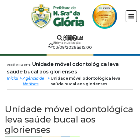
Prefeitura
ir
conteudo
Municipal
de
Última atualização:
Nossa
03/08/2026 às 15:00
Senhora
Unidade móvel odontológica leva
você esta em:
saúde bucal aos glorienses
da
Inicial
Agência de
Unidade móvel odontológica leva
Notícias
saúde bucal aos glorienses
Glória
Unidade móvel odontológica
leva saúde bucal aos
glorienses