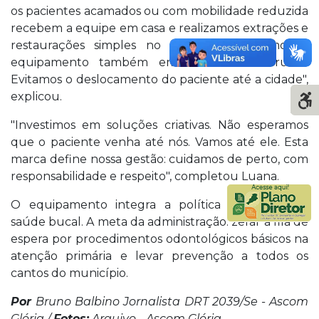
os pacientes acamados ou com mobilidade reduzida
recebem a equipe em casa e realizamos extrações e
restaurações simples no domicílio. Utilizamos o
equipamento também em comunidades rurais.
Evitamos o deslocamento do paciente até a cidade",
explicou.
"Investimos em soluções criativas. Não esperamos
que o paciente venha até nós. Vamos até ele. Esta
marca define nossa gestão: cuidamos de perto, com
responsabilidade e respeito", completou Luana.
O equipamento integra a política municipal de
saúde bucal. A meta da administração: zerar a fila de
espera por procedimentos odontológicos básicos na
atenção primária e levar prevenção a todos os
cantos do município.
Por
Bruno Balbino Jornalista DRT 2039/Se - Ascom
Glória /
Fotos:
Arquivo - Ascom Glória