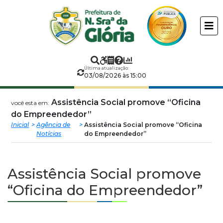
Prefeitura
ir
conteudo
Municipal
de
Última atualização:
Nossa
03/08/2026 às 15:00
Senhora
Assistência Social promove “Oficina
você esta em:
do Empreendedor”
da
Inicial
Agência de
Assistência Social promove “Oficina
Notícias
do Empreendedor”
Glória
Assistência Social promove
“Oficina do Empreendedor”