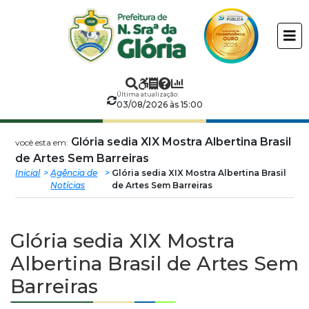
Prefeitura
ir
conteudo
Municipal
de
Última atualização:
Nossa
03/08/2026 às 15:00
Senhora
Glória sedia XIX Mostra Albertina Brasil
você esta em:
de Artes Sem Barreiras
da
Inicial
Agência de
Glória sedia XIX Mostra Albertina Brasil
Notícias
de Artes Sem Barreiras
Glória
Glória sedia XIX Mostra
Albertina Brasil de Artes Sem
Barreiras