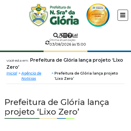
Prefeitura
ir
conteudo
Municipal
de
Última atualização:
Nossa
03/08/2026 às 15:00
Senhora
Prefeitura de Glória lança projeto ‘Lixo
você esta em:
Zero’
da
Inicial
Agência de
Prefeitura de Glória lança projeto
Notícias
‘Lixo Zero’
Glória
Prefeitura de Glória lança
projeto ‘Lixo Zero’