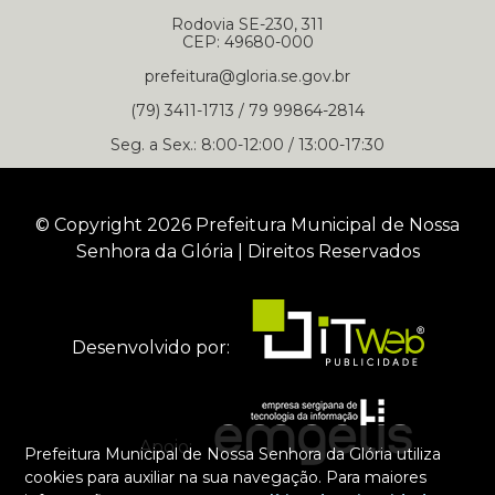
Rodovia SE-230, 311
CEP: 49680-000
prefeitura@gloria.se.gov.br
(79) 3411-1713 / 79 99864-2814
Seg. a Sex.: 8:00-12:00 / 13:00-17:30
© Copyright 2026 Prefeitura Municipal de Nossa
Senhora da Glória | Direitos Reservados
Desenvolvido por:
Apoio:
Prefeitura Municipal de Nossa Senhora da Glória utiliza
cookies para auxiliar na sua navegação. Para maiores