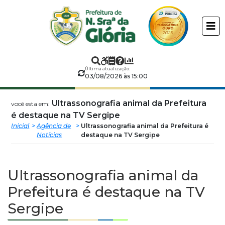
Prefeitura
ir
conteudo
Municipal
de
Última atualização:
Nossa
03/08/2026 às 15:00
Senhora
Ultrassonografia animal da Prefeitura
você esta em:
é destaque na TV Sergipe
da
Inicial
Agência de
Ultrassonografia animal da Prefeitura é
Notícias
destaque na TV Sergipe
Glória
Ultrassonografia animal da
Prefeitura é destaque na TV
Sergipe