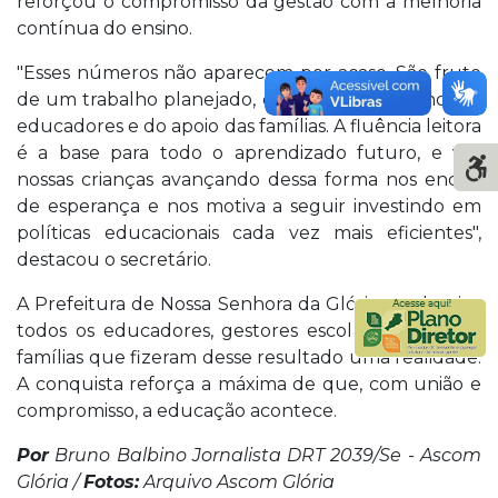
reforçou o compromisso da gestão com a melhoria
contínua do ensino.
"Esses números não aparecem por acaso. São fruto
de um trabalho planejado, da dedicação dos nossos
educadores e do apoio das famílias. A fluência leitora
é a base para todo o aprendizado futuro, e ver
nossas crianças avançando dessa forma nos enche
de esperança e nos motiva a seguir investindo em
políticas educacionais cada vez mais eficientes",
destacou o secretário.
A Prefeitura de Nossa Senhora da Glória parabeniza
todos os educadores, gestores escolares, alunos e
famílias que fizeram desse resultado uma realidade.
A conquista reforça a máxima de que, com união e
compromisso, a educação acontece.
Por
Bruno Balbino Jornalista DRT 2039/Se - Ascom
Glória /
Fotos:
Arquivo Ascom Glória