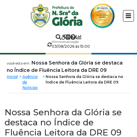
Prefeitura
ir
conteudo
Municipal
de
Última atualização:
Nossa
03/08/2026 às 15:00
Senhora
Nossa Senhora da Glória se destaca
você esta em:
no Índice de Fluência Leitora da DRE 09
da
Inicial
Agência
Nossa Senhora da Glória se destaca no
de
Índice de Fluência Leitora da DRE 09
Notícias
Glória
Nossa Senhora da Glória se
destaca no Índice de
Fluência Leitora da DRE 09