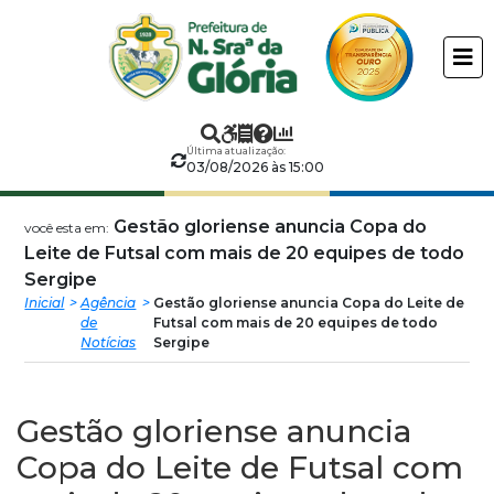
Prefeitura
ir
conteudo
Municipal
de
Última atualização:
Nossa
03/08/2026 às 15:00
Senhora
Gestão gloriense anuncia Copa do
você esta em:
Leite de Futsal com mais de 20 equipes de todo
da
Sergipe
Inicial
Agência
Gestão gloriense anuncia Copa do Leite de
de
Futsal com mais de 20 equipes de todo
Glória
Notícias
Sergipe
Gestão gloriense anuncia
Copa do Leite de Futsal com