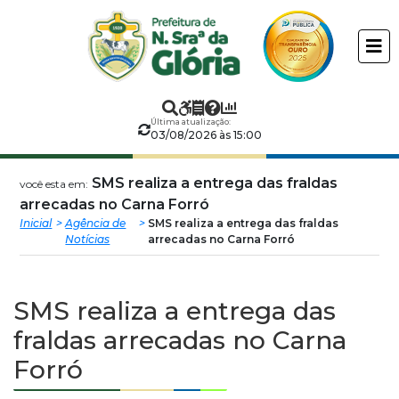
Prefeitura
ir
conteudo
Municipal
de
Última atualização:
Nossa
03/08/2026 às 15:00
Senhora
SMS realiza a entrega das fraldas
você esta em:
arrecadas no Carna Forró
da
Inicial
Agência de
SMS realiza a entrega das fraldas
Notícias
arrecadas no Carna Forró
Glória
SMS realiza a entrega das
fraldas arrecadas no Carna
Forró