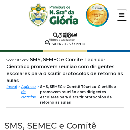
Prefeitura
ir
conteudo
Municipal
de
Última atualização:
Nossa
03/08/2026 às 15:00
Senhora
SMS, SEMEC e Comitê Técnico-
você esta em:
Científico promovem reunião com dirigentes
da
escolares para discutir protocolos de retorno as
aulas
Glória
Inicial
Agência
SMS, SEMEC e Comitê Técnico-Científico
de
promovem reunião com dirigentes
Notícias
escolares para discutir protocolos de
retorno as aulas
SMS, SEMEC e Comitê