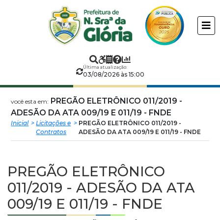
Prefeitura
ir
conteudo
Municipal
de
Última atualização:
Nossa
03/08/2026 às 15:00
Senhora
PREGÃO ELETRÔNICO 011/2019 -
você esta em:
ADESÃO DA ATA 009/19 E 011/19 - FNDE
da
Inicial
Licitações e
PREGÃO ELETRÔNICO 011/2019 -
Contratos
ADESÃO DA ATA 009/19 E 011/19 - FNDE
Glória
PREGÃO ELETRÔNICO
011/2019 - ADESÃO DA ATA
009/19 E 011/19 - FNDE