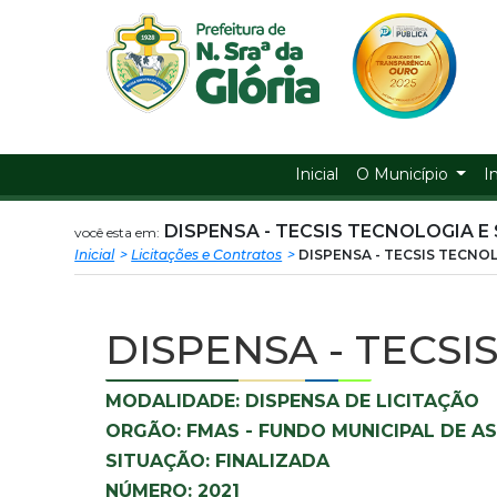
Prefeitura
ir
conteudo
Municipal
de
Nossa
Inicial
O Município
I
Senhora
DISPENSA - TECSIS TECNOLOGIA E S
você esta em:
Inicial
Licitações e Contratos
DISPENSA - TECSIS TECNOL
da
Glória
DISPENSA - TECSI
MODALIDADE: DISPENSA DE LICITAÇÃO
ORGÃO: FMAS - FUNDO MUNICIPAL DE AS
SITUAÇÃO: FINALIZADA
NÚMERO: 2021