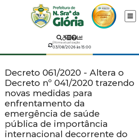
Prefeitura
ir
conteudo
Municipal
de
Última atualização:
Nossa
03/08/2026 às 15:00
Senhora
Decreto 061/2020 - Altera o
da
Decreto nº 041/2020 trazendo
novas medidas para
Glória
enfrentamento da
emergência de saúde
pública de importância
internacional decorrente do